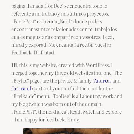
página llamada „TooDee“ se encuentra todo lo
referente a mi trabajo y mis últimos proyectos.
„PanicPost“ es la zona „Nerd“ donde podéis
encontrar asuntos relacionados con mi trabajo los
cuales me gustaría compartir con vosotros. Leed,
mirad y exporad. Me encantaría recibir vuestro
Feedback. Disfrutad.
Hi
, this is my website, created with WordPress. I
merged together my three old websites into one. The
„Brylka“ pages are the private & family (
Andreas
and
Gertraud
) part and you can find them under the
“Brylka.de” menu. „TooDee“ is all about my work and
my blog (which was born out of the domain
„PanicPost“, the nerd area). Read, watch and explore
– I am happy for feedback. Enjoy.