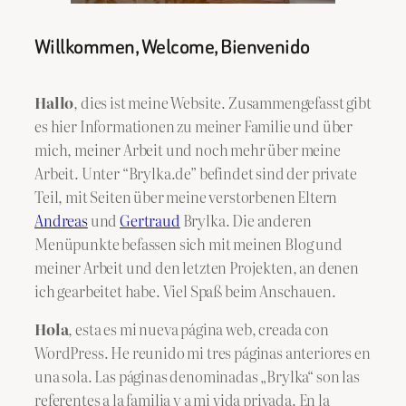
Willkommen, Welcome, Bienvenido
Hallo
, dies ist meine Website. Zusammengefasst gibt
es hier Informationen zu meiner Familie und über
mich, meiner Arbeit und noch mehr über meine
Arbeit. Unter “Brylka.de” befindet sind der private
Teil, mit Seiten über meine verstorbenen Eltern
Andreas
und
Gertraud
Brylka. Die anderen
Menüpunkte befassen sich mit meinen Blog und
meiner Arbeit und den letzten Projekten, an denen
ich gearbeitet habe. Viel Spaß beim Anschauen.
Hola
, esta es mi nueva página web, creada con
WordPress. He reunido mi tres páginas anteriores en
una sola. Las páginas denominadas „Brylka“ son las
referentes a la familia y a mi vida privada. En la