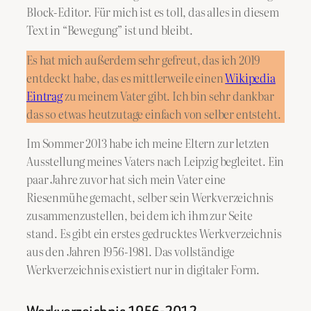
Block-Editor. Für mich ist es toll, das alles in diesem
Text in “Bewegung” ist und bleibt.
Es hat mich außerdem sehr gefreut, das ich 2019
entdeckt habe, das es mittlerweile einen
Wikipedia
Eintrag
zu meinem Vater gibt. Ich bin sehr dankbar
das so etwas heutzutage einfach von selber entsteht.
Im Sommer 2013 habe ich meine Eltern zur letzten
Ausstellung meines Vaters nach Leipzig begleitet. Ein
paar Jahre zuvor hat sich mein Vater eine
Riesenmühe gemacht, selber sein Werkverzeichnis
zusammenzustellen, bei dem ich ihm zur Seite
stand. Es gibt ein erstes gedrucktes Werkverzeichnis
aus den Jahren 1956-1981. Das vollständige
Werkverzeichnis existiert nur in digitaler Form.