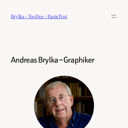
Skip
to
Brylka – TooDee – PanicPost
content
Andreas Brylka – Graphiker